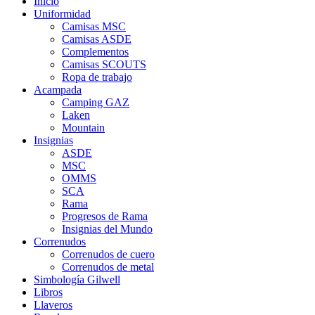
Inicio
Uniformidad
Camisas MSC
Camisas ASDE
Complementos
Camisas SCOUTS
Ropa de trabajo
Acampada
Camping GAZ
Laken
Mountain
Insignias
ASDE
MSC
OMMS
SCA
Rama
Progresos de Rama
Insignias del Mundo
Correnudos
Correnudos de cuero
Correnudos de metal
Simbología Gilwell
Libros
Llaveros