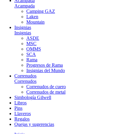
Acampada
Acampada
Camping GAZ
Laken
Mountain
Insignias
Insignias
ASDE
MSC
OMMS
SCA
Rama
Progresos de Rama
Insignias del Mundo
Correnudos
Correnudos
Correnudos de cuero
Correnudos de metal
Simbología Gilwell
Libros
Pins
Llaveros
Regalos
Quejas y sugerencias