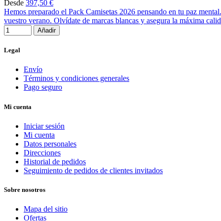
Desde
397,50 €
Hemos preparado el Pack Camisetas 2026 pensando en tu paz mental. N
vuestro verano. Olvídate de marcas blancas y asegura la máxima calid
Añadir
Legal
Envío
Términos y condiciones generales
Pago seguro
Mi cuenta
Iniciar sesión
Mi cuenta
Datos personales
Direcciones
Historial de pedidos
Seguimiento de pedidos de clientes invitados
Sobre nosotros
Mapa del sitio
Ofertas