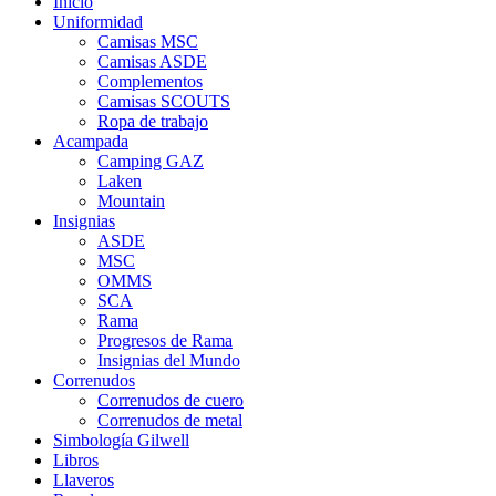
Inicio
Uniformidad
Camisas MSC
Camisas ASDE
Complementos
Camisas SCOUTS
Ropa de trabajo
Acampada
Camping GAZ
Laken
Mountain
Insignias
ASDE
MSC
OMMS
SCA
Rama
Progresos de Rama
Insignias del Mundo
Correnudos
Correnudos de cuero
Correnudos de metal
Simbología Gilwell
Libros
Llaveros