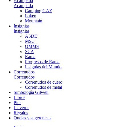
Acampada
Acampada
Camping GAZ
Laken
Mountain
Insignias
Insignias
ASDE
MSC
OMMS
SCA
Rama
Progresos de Rama
Insignias del Mundo
Correnudos
Correnudos
Correnudos de cuero
Correnudos de metal
Simbología Gilwell
Libros
Pins
Llaveros
Regalos
Quejas y sugerencias