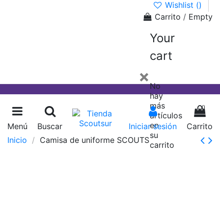
Wishlist (
)
Carrito
/
Empty
Your
cart
×
No
hay
más
0
artículos
en
Menú
Buscar
Iniciar sesión
Carrito
su
Inicio
Camisa de uniforme SCOUTS
carrito