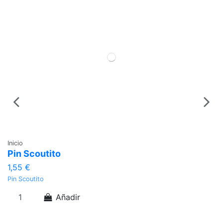
Inicio
In
Pin Scoutito
L
1,55 €
3
Pin Scoutito
Ll
Añadir