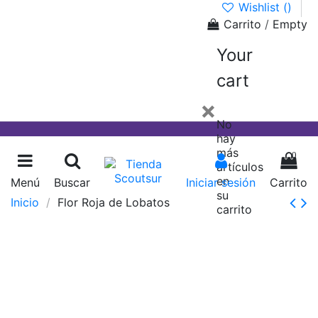
Wishlist (
)
Carrito
/
Empty
Your
cart
×
No
hay
más
0
artículos
en
Menú
Buscar
Iniciar sesión
Carrito
su
Inicio
Flor Roja de Lobatos
carrito