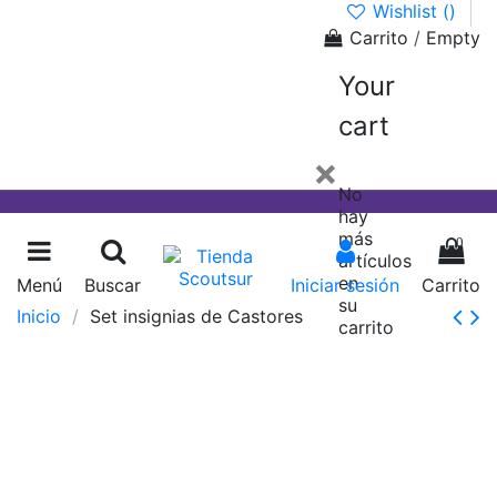
Wishlist (
)
Carrito
/
Empty
Your
cart
×
No
hay
más
0
artículos
en
Menú
Buscar
Iniciar sesión
Carrito
su
Inicio
Set insignias de Castores
carrito