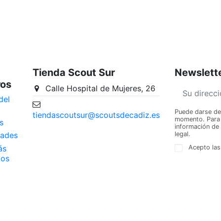
Tienda Scout Sur
Newslett
ros
Calle Hospital de Mujeres, 26
del
Puede darse de 
tiendascoutsur@scoutsdecadiz.es
momento. Para e
s
información de 
legal.
ades
ás
Acepto las
dos