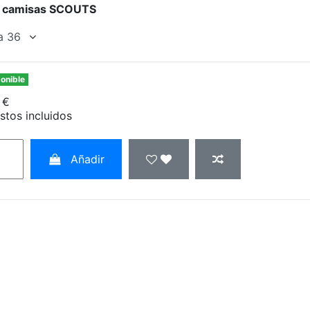
s camisas SCOUTS
onible
 €
stos incluidos
Añadir