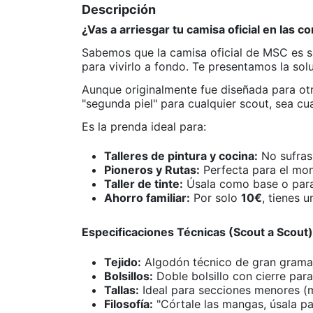
Descripción
¿Vas a arriesgar tu camisa oficial en las 
Sabemos que la camisa oficial de MSC es s
para vivirlo a fondo. Te presentamos la solu
Aunque originalmente fue diseñada para otr
"segunda piel" para cualquier scout, sea cua
Es la prenda ideal para:
Talleres de pintura y cocina:
No sufras
Pioneros y Rutas:
Perfecta para el mon
Taller de tinte:
Úsala como base o para
Ahorro familiar:
Por solo
10€
, tienes 
Especificaciones Técnicas (Scout a Scout)
Tejido:
Algodón técnico de gran gramaj
Bolsillos:
Doble bolsillo con cierre para
Tallas:
Ideal para secciones menores (mi
Filosofía:
"Córtale las mangas, úsala par