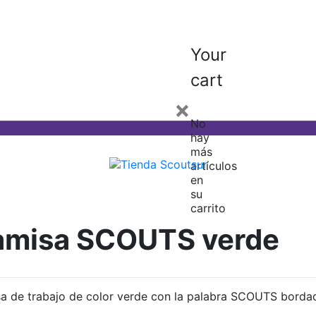
Your
cart
×
No
hay
más
artículos
en
su
carrito
amisa SCOUTS verde
a de trabajo de color verde con la palabra SCOUTS borda