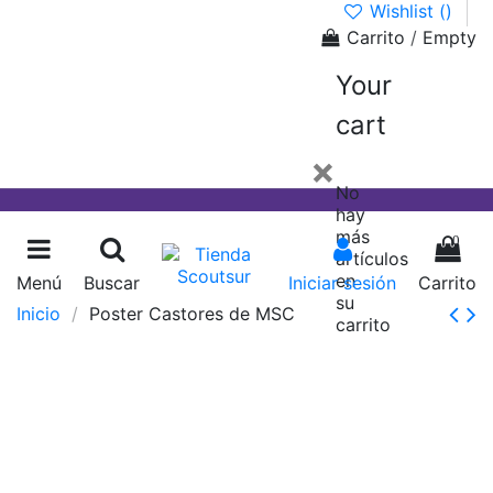
Wishlist (
)
Carrito
/
Empty
Your
cart
×
No
hay
más
0
artículos
en
Menú
Buscar
Iniciar sesión
Carrito
su
Inicio
Poster Castores de MSC
carrito