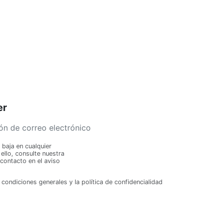
Inicio
Escultismo 
15,00 €
Escultismo Para M
Añ
er
baja en cualquier
llo, consulte nuestra
contacto en el aviso
 condiciones generales y la política de confidencialidad