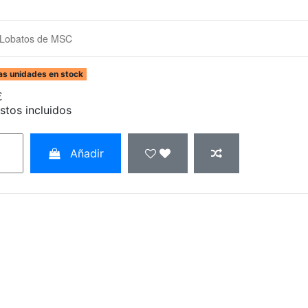
 Lobatos de MSC
as unidades en stock
€
stos incluidos
Añadir