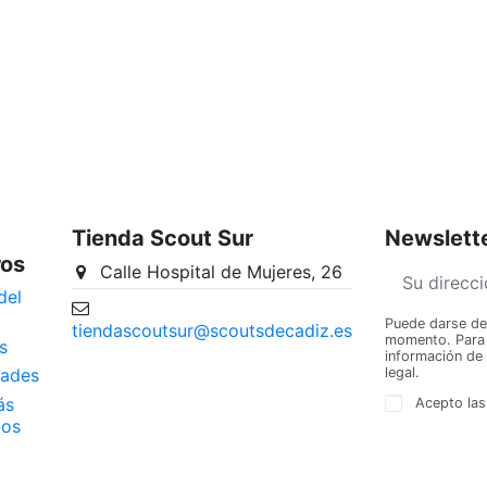
Tienda Scout Sur
Newslett
ros
Calle Hospital de Mujeres, 26
del
Puede darse de 
tiendascoutsur@scoutsdecadiz.es
momento. Para e
s
información de 
legal.
ades
ás
Acepto las
dos