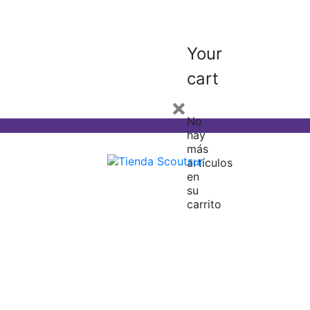
Your
cart
×
No
hay
más
artículos
en
su
carrito