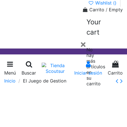
Wishlist (
)
Carrito
/
Empty
Your
cart
×
No
hay
más
0
artículos
en
Menú
Buscar
Iniciar sesión
Carrito
su
Inicio
El Juego de Gestion
carrito