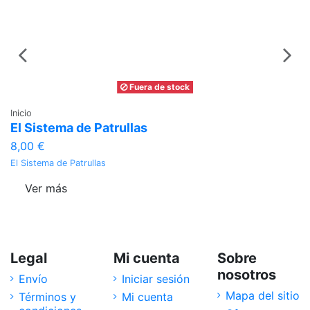
Fuera de stock
Inicio
In
El Sistema de Patrullas
L
8,00 €
8
El Sistema de Patrullas
Li
Ver más
Legal
Mi cuenta
Sobre
nosotros
Envío
Iniciar sesión
Mapa del sitio
Términos y
Mi cuenta