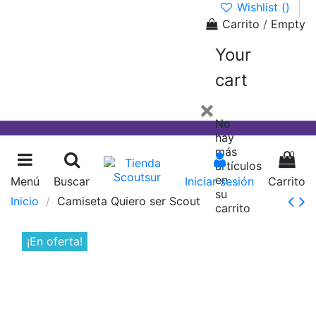
Wishlist (
)
Carrito
/
Empty
Your
cart
×
No
hay
más
0
artículos
en
Menú
Buscar
Iniciar sesión
Carrito
su
Inicio
Camiseta Quiero ser Scout
carrito
¡En oferta!