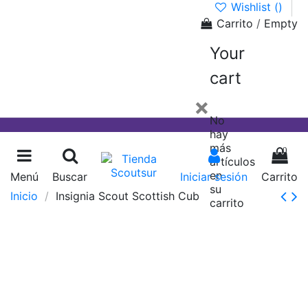
Wishlist (
)
Carrito
/
Empty
Your
cart
×
No
hay
más
0
artículos
en
Menú
Buscar
Iniciar sesión
Carrito
su
Inicio
Insignia Scout Scottish Cub
carrito