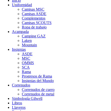
Inicio
Uniformidad
Camisas MSC
Camisas ASDE
Complementos
Camisas SCOUTS
Ropa de trabajo
Acampada
Camping GAZ
Laken
Mountain
Insignias
ASDE
MSC
OMMS
SCA
Rama
Progresos de Rama
Insignias del Mundo
Correnudos
Correnudos de cuero
Correnudos de metal
Simbología Gilwell
Libros
Llaveros