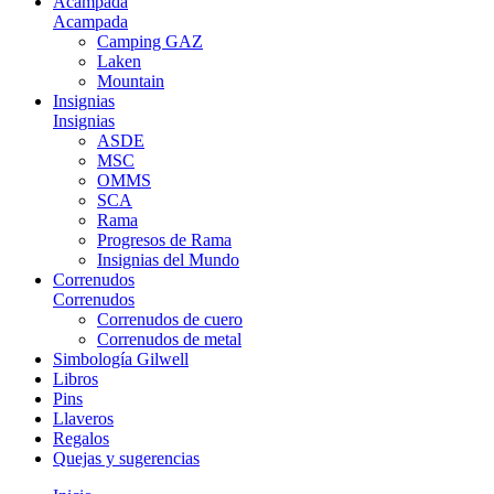
Acampada
Acampada
Camping GAZ
Laken
Mountain
Insignias
Insignias
ASDE
MSC
OMMS
SCA
Rama
Progresos de Rama
Insignias del Mundo
Correnudos
Correnudos
Correnudos de cuero
Correnudos de metal
Simbología Gilwell
Libros
Pins
Llaveros
Regalos
Quejas y sugerencias