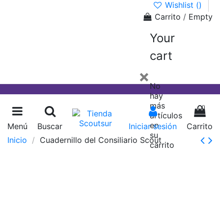
Wishlist (
)
Carrito
/
Empty
Your
cart
×
No
hay
más
0
artículos
en
Menú
Buscar
Iniciar sesión
Carrito
su
Inicio
Cuadernillo del Consiliario Scout
carrito