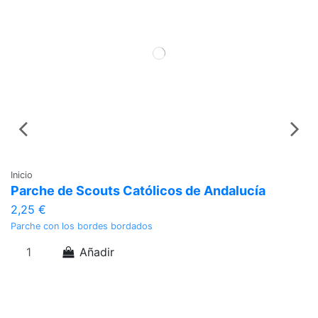
Inicio
In
Parche de Scouts Católicos de Andalucía
I
2,25 €
2
Parche con los bordes bordados
In
Añadir