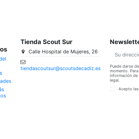
Tienda Scout Sur
Newslett
ros
Calle Hospital de Mujeres, 26
del
Puede darse de 
tiendascoutsur@scoutsdecadiz.es
momento. Para e
s
información de 
legal.
ades
ás
Acepto las
dos