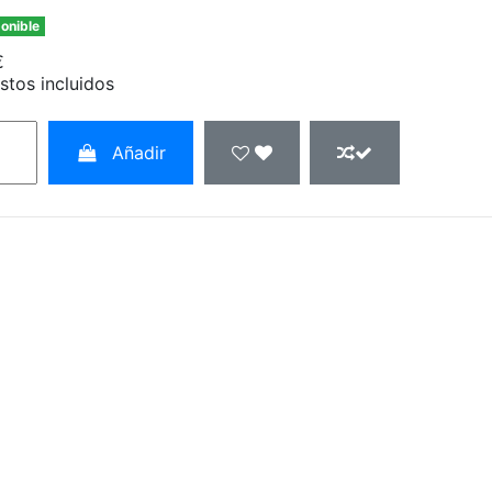
onible
€
stos incluidos
Añadir