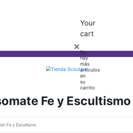
Your
cart
×
No
hay
más
artículos
en
su
carrito
omate Fe y Escultismo
te! Fe y Escultismo