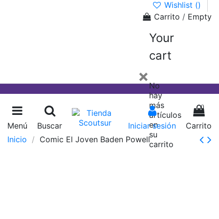
Wishlist (
)
Carrito
/
Empty
Your
cart
×
No
hay
más
0
artículos
en
Menú
Buscar
Iniciar sesión
Carrito
su
Inicio
Comic El Joven Baden Powell
carrito