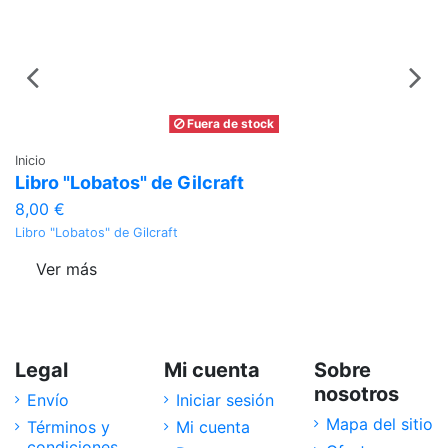
Fuera de stock
Inicio
In
Libro "Lobatos" de Gilcraft
S
8,00 €
5
Libro "Lobatos" de Gilcraft
Sc
Ver más
Legal
Mi cuenta
Sobre
nosotros
Envío
Iniciar sesión
Mapa del sitio
Términos y
Mi cuenta
condiciones